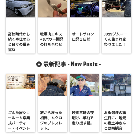
高校時代から
牡蠣肉エキス
オートサロン
JB23ジムニー
続く奉仕の心
+Bパワー開発
出発１日前
くん生まれ変
と日々の積み
の打ち合わせ
わりました！
重ね
New Posts
最新記事 -
-
ごんた屋ショ
旅から戻った
映画三昧の夜
お釈迦様の誕
ールーム卒業
相棒、ムクロ
明け、半袖で
生日に、地元
式パーティ
ジのブレスレ
走り出す朝。
の産土神さん
ー・イベント
ット。
と野崎観音
７月１９日日
へ。