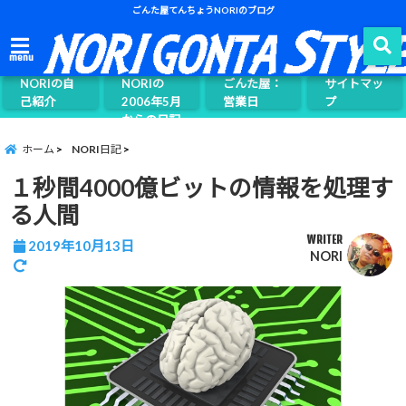
ごんた屋てんちょうNORIのブログ
ごんた屋て
menu
んちょう
NORIの自
NORIの
ごんた屋：
サイトマッ
己紹介
2006年5月
営業日
プ
からの日記
ページ案内
ホーム
NORI日記
１秒間4000億ビットの情報を処理す
る人間
WRITER
2019年10月13日
NORI