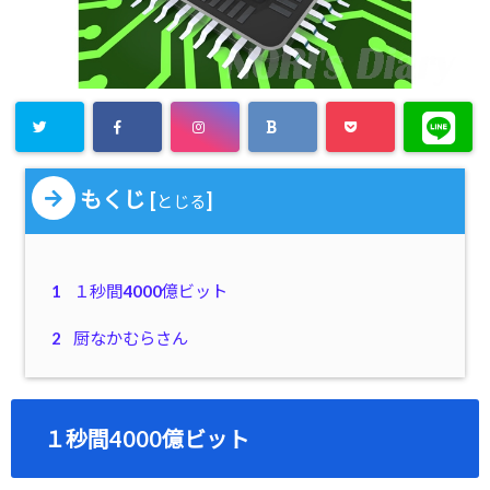
もくじ
[
]
とじる
1
１秒間4000億ビット
2
厨なかむらさん
１秒間4000億ビット