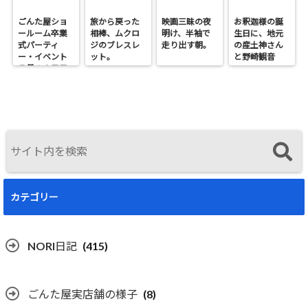
ごんた屋ショ
旅から戻った
映画三昧の夜
お釈迦様の誕
ールーム卒業
相棒、ムクロ
明け、半袖で
生日に、地元
式パーティ
ジのブレスレ
走り出す朝。
の産土神さん
ー・イベント
ット。
と野崎観音
７月１９日日
へ。
曜開催
カテゴリー
NORI日記
(415)
ごんた屋実店舗の様子
(8)