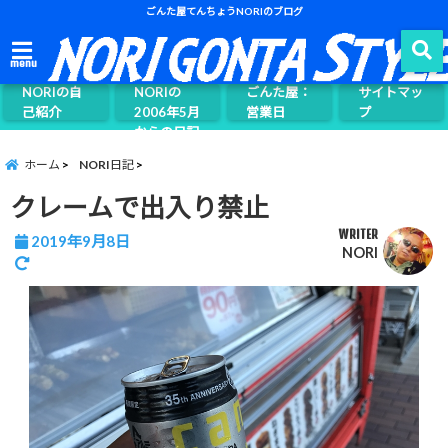
ごんた屋てんちょうNORIのブログ
ごんた屋て
menu
んちょう
NORIの自
NORIの
ごんた屋：
サイトマッ
己紹介
2006年5月
営業日
プ
からの日記
ページ案内
ホーム
NORI日記
クレームで出入り禁止
WRITER
2019年9月8日
NORI