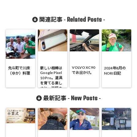
Related Posts
関連記事 -
-
VOLVO XC90
先斗町で川床
新しい相棒は
2024年8月の
Google Pixel
でお出かけ。
（ゆか）料理
NORI日記
10 Pro。道具
を育てる楽し
さと、至福の
晩御飯。
New Posts
最新記事 -
-