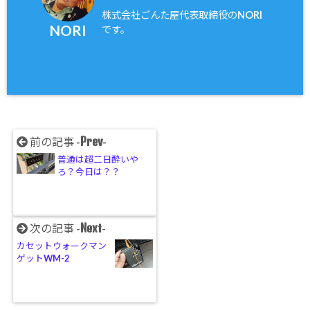
株式会社ごんた屋代表取締役のNORI
NORI
です。
Prev
前の記事 -
-
普通は超二日酔いや
ろ？今日は？？
Next
次の記事 -
-
カセットウォークマン
ゲットWM-2