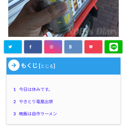
もくじ
[
]
とじる
1
今日は休みです。
2
やきとり竜凰出禁
3
晩飯は自作ラーメン