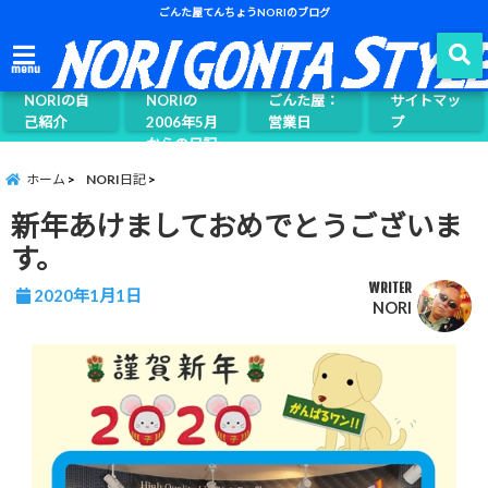
ごんた屋てんちょうNORIのブログ
ごんた屋て
menu
んちょう
NORIの自
NORIの
ごんた屋：
サイトマッ
己紹介
2006年5月
営業日
プ
からの日記
ページ案内
ホーム
NORI日記
新年あけましておめでとうございま
す。
WRITER
2020年1月1日
NORI