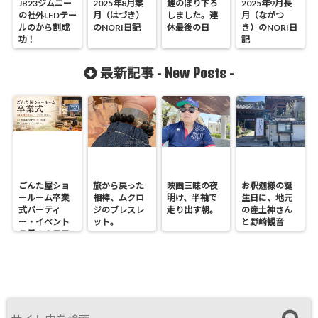
JB23ジムニー
2025年8月葉
鯉のぼり下ろ
2025年9月長
の社外LEDテー
月（はづき）
しました。連
月（ながつ
ルのから割成
のNORI日記
休最後の日
き）のNORI日
功！
記
New Posts
最新記事 -
-
ごんた屋ショ
旅から戻った
映画三昧の夜
お釈迦様の誕
ールーム卒業
相棒、ムクロ
明け、半袖で
生日に、地元
式パーティ
ジのブレスレ
走り出す朝。
の産土神さん
ー・イベント
ット。
と野崎観音
７月１９日日
へ。
曜開催