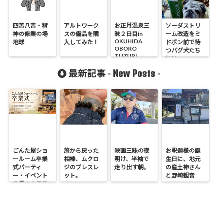
四苦八苦・精
アルトワーク
お正月温泉三
ソーダストリ
神の修業の場
スの備品を購
昧２日目in
ーム改造をミ
OKUHIDA
地球
入してみた！
ドボン前で待
OBORO
つパグ犬たち
TUZURI
(^^)
New Posts
最新記事 -
-
ごんた屋ショ
旅から戻った
映画三昧の夜
お釈迦様の誕
ールーム卒業
相棒、ムクロ
明け、半袖で
生日に、地元
式パーティ
ジのブレスレ
走り出す朝。
の産土神さん
ー・イベント
ット。
と野崎観音
７月１９日日
へ。
曜開催