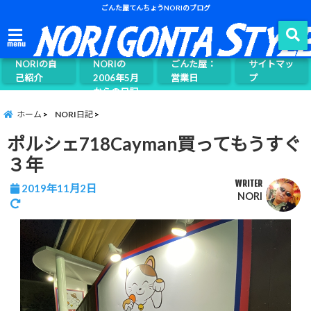
ごんた屋てんちょうNORIのブログ
ごんた屋て
menu
んちょう
NORIの自
NORIの
ごんた屋：
サイトマッ
己紹介
2006年5月
営業日
プ
からの日記
ページ案内
ホーム
NORI日記
ポルシェ718Cayman買ってもうすぐ
３年
WRITER
2019年11月2日
NORI