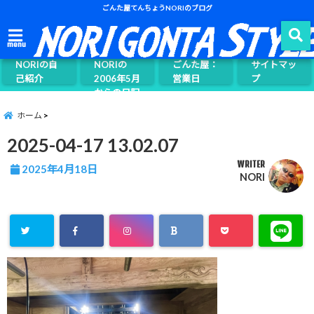
ごんた屋てんちょうNORIのブログ
ごんた屋て
menu
んちょう
NORIの自
NORIの
ごんた屋：
サイトマッ
己紹介
2006年5月
営業日
プ
からの日記
ページ案内
ホーム
2025-04-17 13.02.07
WRITER
2025年4月18日
NORI