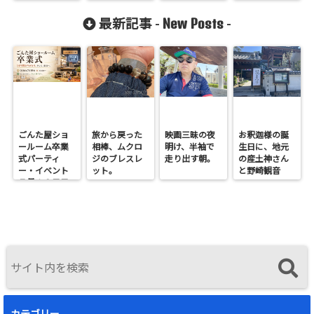
しい相棒
みで全て吸い
つくされる。
New Posts
最新記事 -
-
ごんた屋ショ
旅から戻った
映画三昧の夜
お釈迦様の誕
ールーム卒業
相棒、ムクロ
明け、半袖で
生日に、地元
式パーティ
ジのブレスレ
走り出す朝。
の産土神さん
ー・イベント
ット。
と野崎観音
７月１９日日
へ。
曜開催
カテゴリー