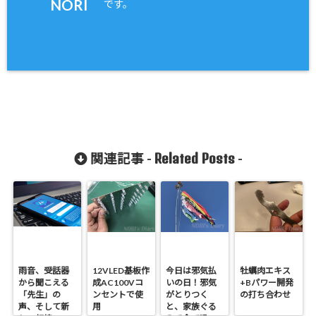
NORI
です。
Related Posts
関連記事 -
-
雨音、受話器
12VLED基板作
今日は邪気払
牡蠣肉エキス
から聞こえる
成AC100Vコ
いの日！邪気
+Bパワー開発
「先生」の
ンセントで使
がとりつく
の打ち合わせ
声、そして新
用
と、家族ぐる