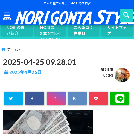
ごんた屋てんちょうNORIのブログ
ごんた屋て
menu
んちょう
NORIの自
NORIの
ごんた屋：
サイトマッ
己紹介
2006年5月
営業日
プ
からの日記
ページ案内
ホーム
2025-04-25 09.28.01
WRITER
2025年4月26日
NORI