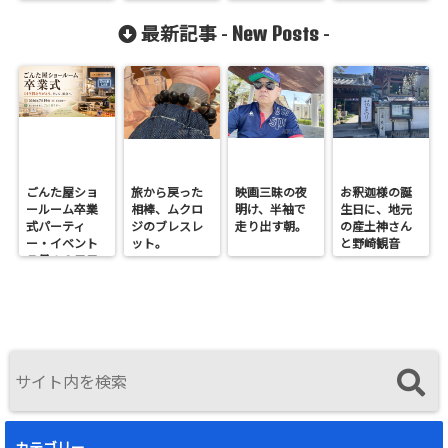
New Posts
最新記事 -
-
ごんた屋ショ
旅から戻った
映画三昧の夜
お釈迦様の誕
ールーム卒業
相棒、ムクロ
明け、半袖で
生日に、地元
式パーティ
ジのブレスレ
走り出す朝。
の産土神さん
ー・イベント
ット。
と野崎観音
７月１９日日
へ。
曜開催
カテゴリー