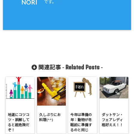
NORI
です。
Related Posts
関連記事 -
-
地道にコツコ
久しぶりにお
今年は準備の
ダットサン・
ツ・誤解して
料理(^^)
年：動物が冬
フェアレディ
ると超危険だ
眠前に準備す
格好ええ！！
ぞ！
るのと同じ