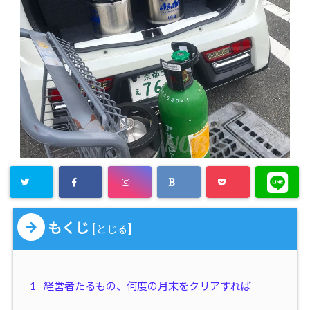
もくじ
[
]
とじる
1
経営者たるもの、何度の月末をクリアすれば