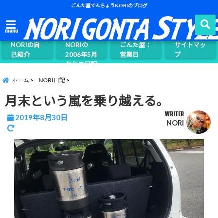
ごんた屋てんちょうNORIのブログ
ごんた屋て
menu
んちょう
NORIの自
NORIの
ごんた屋：
サイトマッ
己紹介
2006年5月
営業日
プ
からの日記
ページ案内
ホーム
NORI日記
月末という嵐を乗り越える。
WRITER
2019年8月30日
NORI