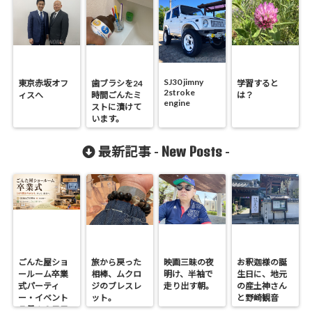
SJ30 jimny
東京赤坂オフ
歯ブラシを24
学習すると
2stroke
ィスへ
時間ごんたミ
は？
engine
ストに漬けて
います。
New Posts
最新記事 -
-
ごんた屋ショ
旅から戻った
映画三昧の夜
お釈迦様の誕
ールーム卒業
相棒、ムクロ
明け、半袖で
生日に、地元
式パーティ
ジのブレスレ
走り出す朝。
の産土神さん
ー・イベント
ット。
と野崎観音
７月１９日日
へ。