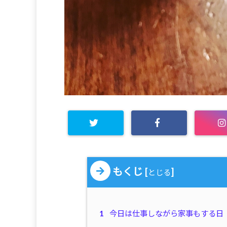
もくじ
[
]
とじる
1
今日は仕事しながら家事もする日