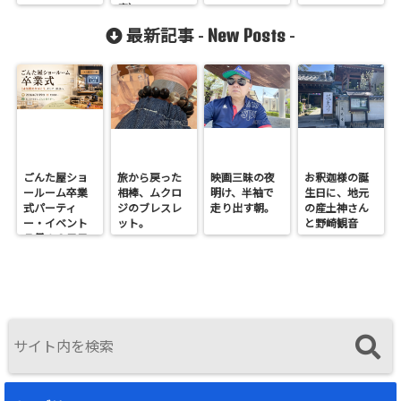
産）
New Posts
最新記事 -
-
ごんた屋ショ
旅から戻った
映画三昧の夜
お釈迦様の誕
ールーム卒業
相棒、ムクロ
明け、半袖で
生日に、地元
式パーティ
ジのブレスレ
走り出す朝。
の産土神さん
ー・イベント
ット。
と野崎観音
７月１９日日
へ。
曜開催