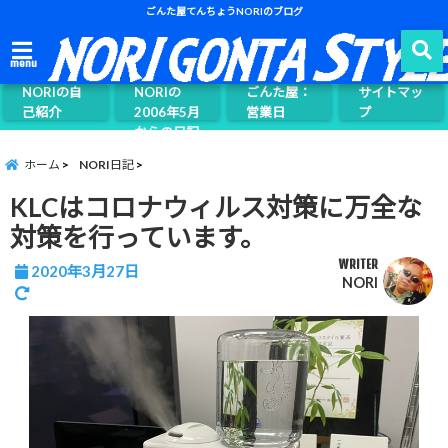
ごんた屋てんちょうNORIのブログ
ごんた屋て
menu
んちょう
NORIの自
NORIの
ごんた屋：
サイトマッ
己紹介
2006年5月
営業日
プ
からの日記
ページ案内
ホーム
NORI日記
KLCはコロナウィルス対策に万全な
対策を行っています。
WRITER
2020年3月27日
NORI