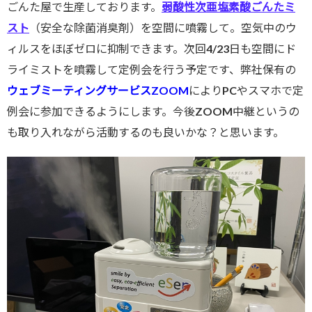
ごんた屋で生産しております。
弱酸性次亜塩素酸ごんたミ
スト
（安全な除菌消臭剤）を空間に噴霧して。空気中のウ
ィルスをほぼゼロに抑制できます。次回4/23日も空間にド
ライミストを噴霧して定例会を行う予定です、弊社保有の
ウェブミーティングサービスZOOM
によりPCやスマホで定
例会に参加できるようにします。今後ZOOM中継というの
も取り入れながら活動するのも良いかな？と思います。