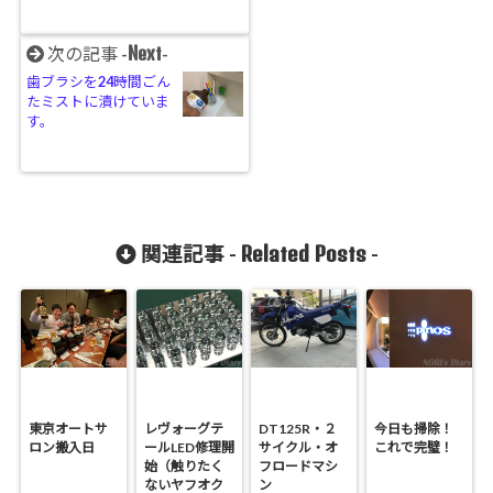
Next
次の記事 -
-
歯ブラシを24時間ごん
たミストに漬けていま
す。
Related Posts
関連記事 -
-
東京オートサ
レヴォーグテ
DT125R・２
今日も掃除！
ロン搬入日
ールLED修理開
サイクル・オ
これで完璧！
始（触りたく
フロードマシ
ないヤフオク
ン