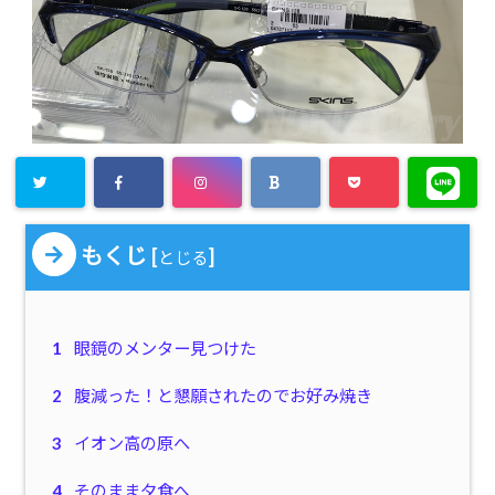
もくじ
[
]
とじる
1
眼鏡のメンター見つけた
2
腹減った！と懇願されたのでお好み焼き
3
イオン高の原へ
4
そのまま夕食へ