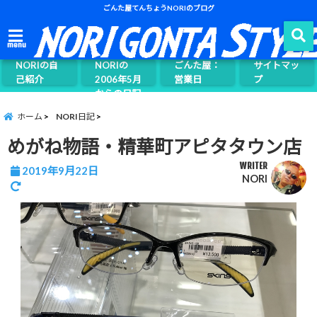
ごんた屋てんちょうNORIのブログ
ごんた屋て
menu
んちょう
NORIの自
NORIの
ごんた屋：
サイトマッ
己紹介
2006年5月
営業日
プ
からの日記
ページ案内
ホーム
NORI日記
めがね物語・精華町アピタタウン店
WRITER
2019年9月22日
NORI