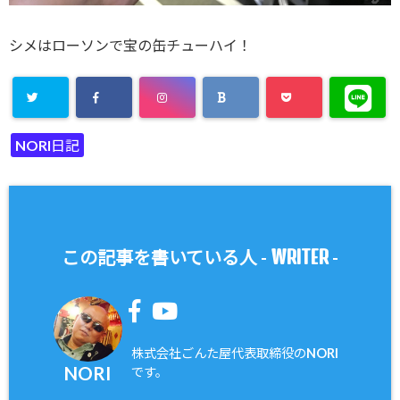
シメはローソンで宝の缶チューハイ！
NORI日記
WRITER
この記事を書いている人 -
-
株式会社ごんた屋代表取締役のNORI
NORI
です。