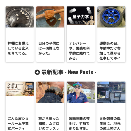
神棚にお供え
自分の子供に
テレパシー
運動会の日、
している玄米
は一切教えな
や、霊感を科
午前中だけ参
を育ててる。
かった。
学的に触れて
加して昼から
みる。
仕事してホイ
ール交換！
New Posts
最新記事 -
-
ごんた屋ショ
旅から戻った
映画三昧の夜
お釈迦様の誕
ールーム卒業
相棒、ムクロ
明け、半袖で
生日に、地元
式パーティ
ジのブレスレ
走り出す朝。
の産土神さん