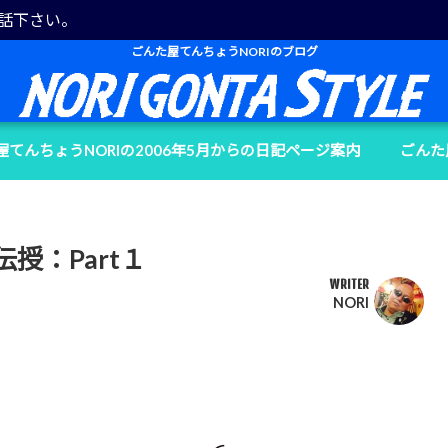
電話下さい。
ごんた屋てんちょうNORIのブログ
屋てんちょうNORIの2006年5月からの日記ページ案内
ごんた
授：Part１
WRITER
NORI