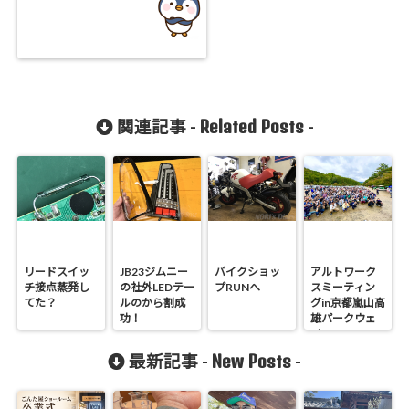
Related Posts
関連記事 -
-
リードスイッ
JB23ジムニー
バイクショッ
アルトワーク
チ接点蒸発し
の社外LEDテー
プRUNへ
スミーティン
てた？
ルのから割成
グin京都嵐山高
功！
雄パークウェ
イ
New Posts
最新記事 -
-