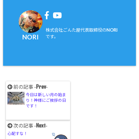
株式会社ごんた屋代表取締役のNORI
NORI
です。
Prev
前の記事 -
-
今日は新しい月の始ま
り！神様にご挨拶の日
です！
Next
次の記事 -
-
心配すな！