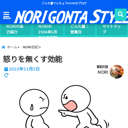
ごんた屋てんちょうNORIのブログ
ごんた屋て
menu
んちょう
NORIの自
NORIの
ごんた屋：
サイトマッ
己紹介
2006年5月
営業日
プ
からの日記
ページ案内
ホーム
NORI日記
怒りを無くす効能
WRITER
2022年11月3日
NORI