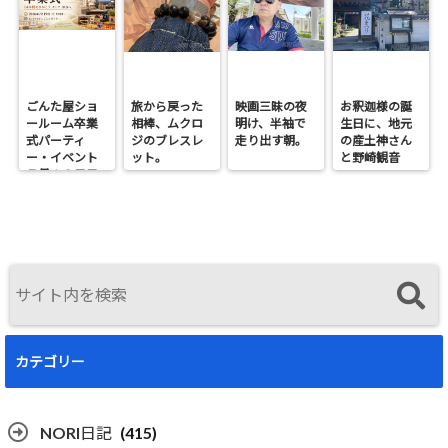
ごんた屋ショ
旅から戻った
映画三昧の夜
お釈迦様の誕
ールーム卒業
相棒、ムクロ
明け、半袖で
生日に、地元
式パーティ
ジのブレスレ
走り出す朝。
の産土神さん
ー・イベント
ット。
と野崎観音
７月１９日日
へ。
曜開催
カテゴリー
NORI日記
(415)