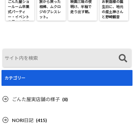
ごんた屋ショ
旅から戻った
映画三昧の夜
お釈迦様の誕
ールーム卒業
相棒、ムクロ
明け、半袖で
生日に、地元
式パーティ
ジのブレスレ
走り出す朝。
の産土神さん
ー・イベント
ット。
と野崎観音
７月１９日日
へ。
曜開催
カテゴリー
ごんた屋実店舗の様子
(8)
NORI日記
(415)