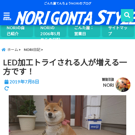
ごんた屋てんちょうNORIのブログ
ごんた屋て
menu
んちょう
NORIの自
NORIの
ごんた屋：
サイトマッ
己紹介
2006年5月
営業日
プ
からの日記
ページ案内
ホーム
NORI日記
LED加工トライされる人が増える一
方です！
WRITER
2019年7月8日
NORI