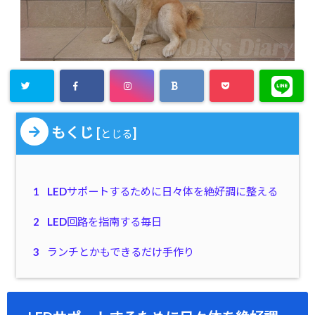
もくじ
[
]
とじる
1
LEDサポートするために日々体を絶好調に整える
2
LED回路を指南する毎日
3
ランチとかもできるだけ手作り