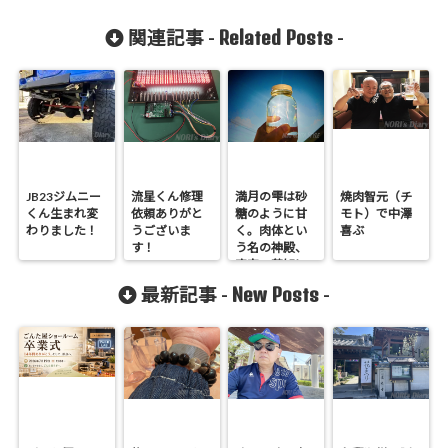
Related Posts
関連記事 -
-
JB23ジムニー
流星くん修理
満月の雫は砂
焼肉智元（チ
くん生まれ変
依頼ありがと
糖のように甘
モト）で中澤
わりました！
うございま
く。肉体とい
喜ぶ
す！
う名の神殿、
宇宙の英知に
感謝を捧げる
New Posts
最新記事 -
-
朝。