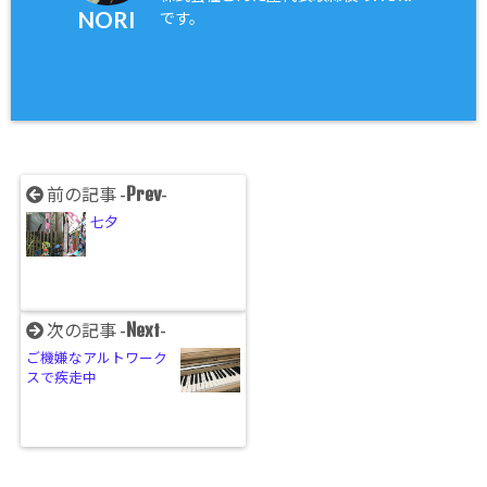
NORI
です。
Prev
前の記事 -
-
七夕
Next
次の記事 -
-
ご機嫌なアルトワーク
スで疾走中