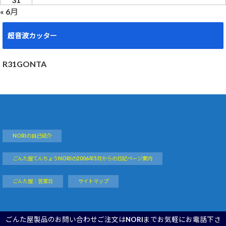
« 6月
超音波カッター
R31GONTA
NORIの自己紹介
ごんた屋てんちょうNORIの2006年5月からの日記ページ案内
ごんた屋：営業日
サイトマップ
ごんた屋製品のお問い合わせご注文はNORIまでお気軽にお電話下さ
Copyright©
NORI GONTA STYLE
, 2019 All Rights Reserved.