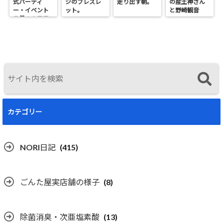
式パーティ
ジのブレスレ
走り出す朝。
の産土神さん
ー・イベント
ット。
と野崎観音
７月１９日日
へ。
曜開催
カテゴリー
NORI日記
(415)
ごんた屋実店舗の様子
(8)
除菌消臭・次亜塩素酸
(13)