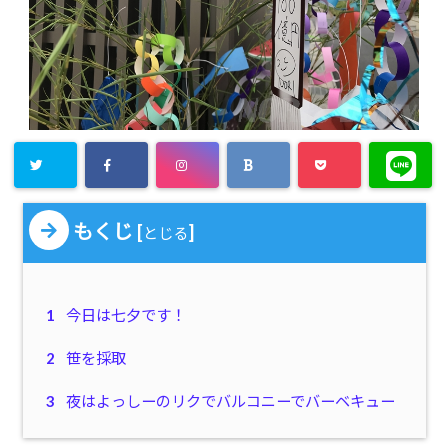
もくじ
[
]
とじる
1
今日は七夕です！
2
笹を採取
3
夜はよっしーのリクでバルコニーでバーベキュー