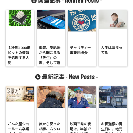
Related Posts
関連記事 -
-
１秒間4000億
雨音、受話器
チャリティー
人生は決まっ
ビットの情報
から聞こえる
事業説明会
てる
を処理する人
「先生」の
間
声、そして新
しい相棒
New Posts
最新記事 -
-
ごんた屋ショ
旅から戻った
映画三昧の夜
お釈迦様の誕
ールーム卒業
相棒、ムクロ
明け、半袖で
生日に、地元