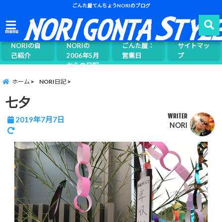
ごんた屋てんちょうNORIのブログ
ごんた屋て
menu
んちょう
NORIの自
NORIの
ごんた屋：
サイトマッ
己紹介
2006年5月
営業日
プ
からの日記
ページ案内
ホーム
NORI日記
七夕
WRITER
2019年7月7日
NORI