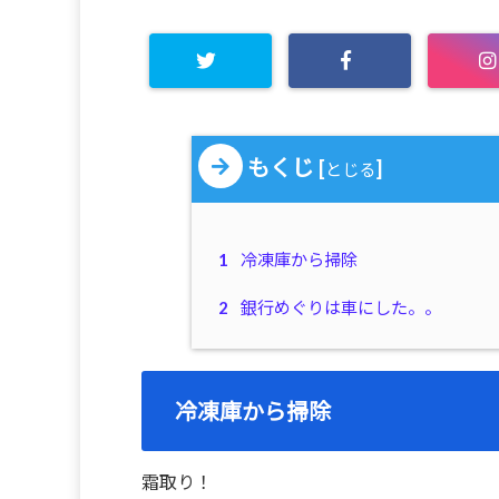
もくじ
[
]
とじる
1
冷凍庫から掃除
2
銀行めぐりは車にした。。
冷凍庫から掃除
霜取り！