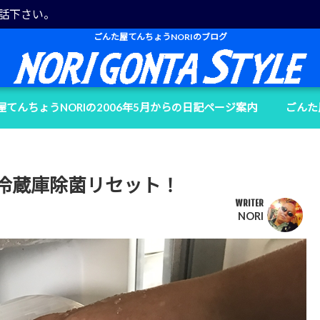
電話下さい。
ごんた屋てんちょうNORIのブログ
屋てんちょうNORIの2006年5月からの日記ページ案内
ごんた
冷蔵庫除菌リセット！
WRITER
NORI