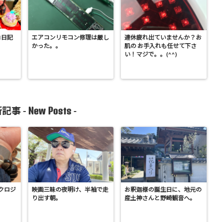
I日記
エアコンリモコン修理は厳し
連休疲れ出ていませんか？お
かった。。
肌の お手入れも任せて下さ
い！マジで。。(^^)
New Posts
記事 -
-
クロジ
映画三昧の夜明け、半袖で走
お釈迦様の誕生日に、地元の
り出す朝。
産土神さんと野崎観音へ。