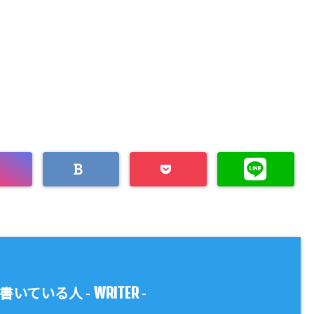
WRITER
書いている人 -
-