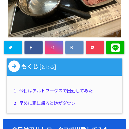
もくじ
[
]
とじる
1
今日はアルトワークスで出勤してみた
2
早めに家に帰ると嫁がダウン