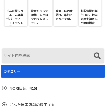
ごんた屋ショ
旅から戻った
映画三昧の夜
お釈迦様の誕
ールーム卒業
相棒、ムクロ
明け、半袖で
生日に、地元
式パーティ
ジのブレスレ
走り出す朝。
の産土神さん
ー・イベント
ット。
と野崎観音
７月１９日日
へ。
曜開催
カテゴリー
NORI日記
(415)
ごんた屋実店舗の様子
(8)