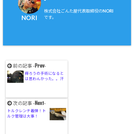
株式会社ごんた屋代表取締役のNORI
NORI
です。
Prev
前の記事 -
-
痔ろうの手術になると
は思わんかった。。汗
Next
次の記事 -
-
トルクレンチ着弾！ト
ルク管理は大事！