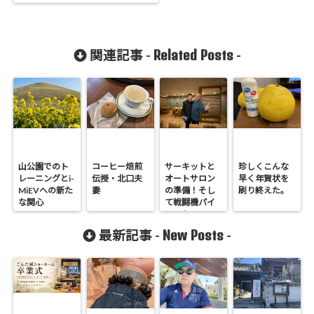
Related Posts
関連記事 -
-
山公園でのト
コーヒー焙煎
サーキットと
珍しくこんな
レーニングとi-
伝授・北口夫
オートサロン
早く年賀状を
MiEVへの新た
妻
の準備！そし
刷り終えた。
な関心
て戦闘機パイ
ロット
New Posts
最新記事 -
-