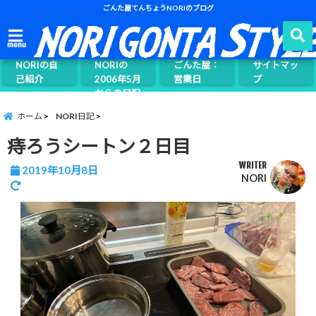
ごんた屋てんちょうNORIのブログ
ごんた屋て
menu
んちょう
NORIの自
NORIの
ごんた屋：
サイトマッ
己紹介
2006年5月
営業日
プ
からの日記
ページ案内
ホーム
NORI日記
痔ろうシートン２日目
WRITER
2019年10月8日
NORI