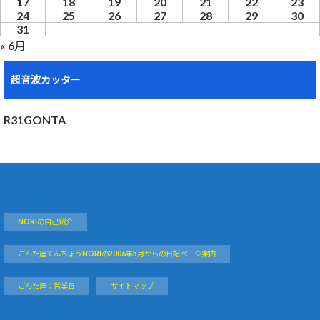
17
18
19
20
21
22
23
24
25
26
27
28
29
30
31
« 6月
超音波カッター
R31GONTA
NORIの自己紹介
ごんた屋てんちょうNORIの2006年5月からの日記ページ案内
ごんた屋：営業日
サイトマップ