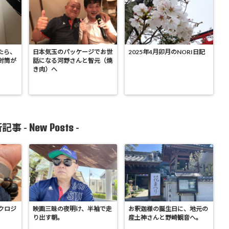
たら、
日本気玉のパッケージでお世
2025年4月卯月のNORI日記
封筒が
話になる河野さんと智元（焼
き肉）へ
New Posts
記事 -
-
クロジ
映画三昧の夜明け、半袖で走
お釈迦様の誕生日に、地元の
り出す朝。
産土神さんと野崎観音へ。