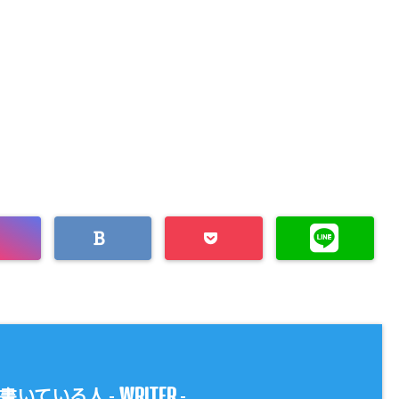
WRITER
書いている人 -
-