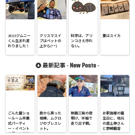
JB23ジムニー
クリスマスイ
科学は、アリ
夏はスイカ
くん生まれ変
ブはベットの
ンコさえ作れ
わりました！
上から(^^)
ない。
New Posts
最新記事 -
-
ごんた屋ショ
旅から戻った
映画三昧の夜
お釈迦様の誕
ールーム卒業
相棒、ムクロ
明け、半袖で
生日に、地元
式パーティ
ジのブレスレ
走り出す朝。
の産土神さん
ー・イベント
ット。
と野崎観音
７月１９日日
へ。