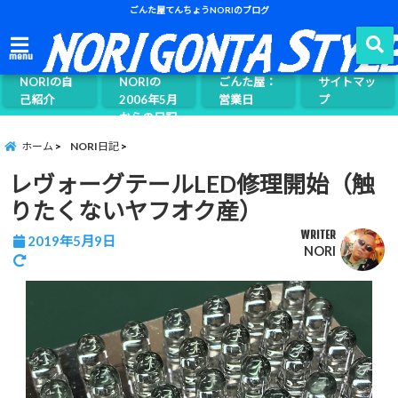
ごんた屋てんちょうNORIのブログ
ごんた屋て
menu
んちょう
NORIの自
NORIの
ごんた屋：
サイトマッ
己紹介
2006年5月
営業日
プ
からの日記
ページ案内
ホーム
NORI日記
レヴォーグテールLED修理開始（触
りたくないヤフオク産）
WRITER
2019年5月9日
NORI