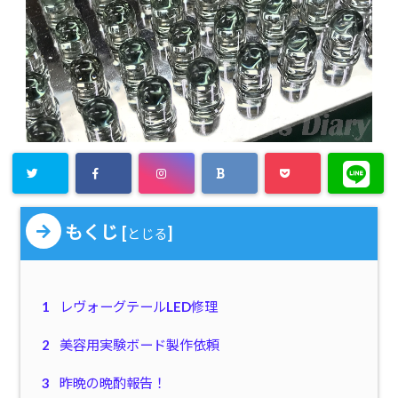
もくじ
[
]
とじる
1
レヴォーグテールLED修理
2
美容用実験ボード製作依頼
3
昨晩の晩酌報告！