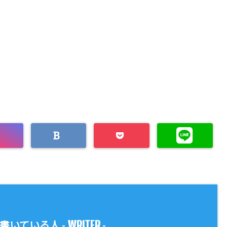
WRITER
書いている人 -
-