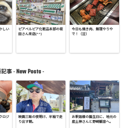
かしい
ピアベルピア化粧品本部の坂
今日も焼き肉、無理やりや
田さん来店(^^)
で！（泣）
New Posts
記事 -
-
クロジ
映画三昧の夜明け、半袖で走
お釈迦様の誕生日に、地元の
り出す朝。
産土神さんと野崎観音へ。