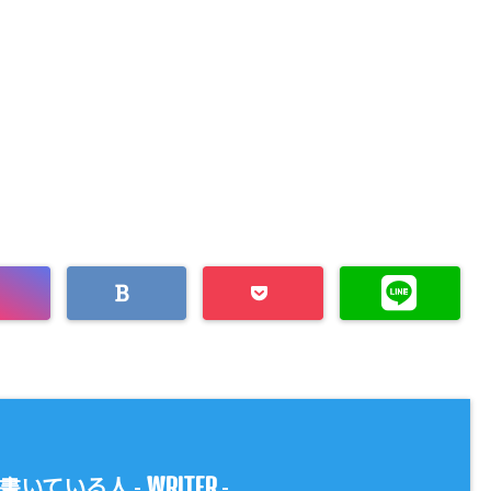
WRITER
書いている人 -
-