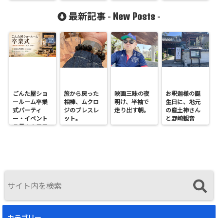
New Posts
最新記事 -
-
ごんた屋ショ
旅から戻った
映画三昧の夜
お釈迦様の誕
ールーム卒業
相棒、ムクロ
明け、半袖で
生日に、地元
式パーティ
ジのブレスレ
走り出す朝。
の産土神さん
ー・イベント
ット。
と野崎観音
７月１９日日
へ。
曜開催
カテゴリー