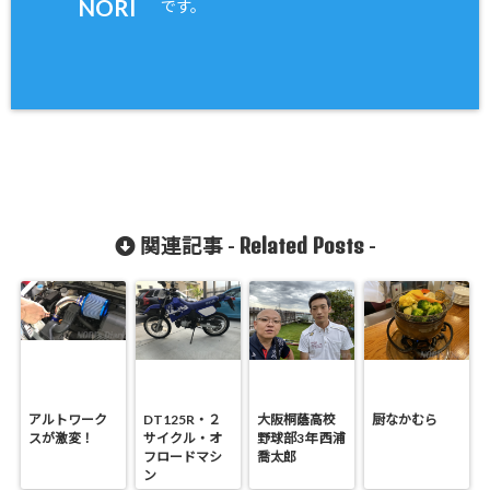
NORI
です。
Related Posts
関連記事 -
-
アルトワーク
DT125R・２
大阪桐蔭高校
厨なかむら
スが激変！
サイクル・オ
野球部3年 西浦
フロードマシ
喬太郎
ン