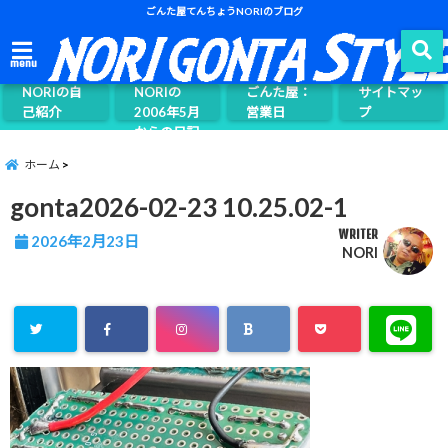
ごんた屋てんちょうNORIのブログ
ごんた屋て
menu
んちょう
NORIの自
NORIの
ごんた屋：
サイトマッ
己紹介
2006年5月
営業日
プ
からの日記
ページ案内
ホーム
gonta2026-02-23 10.25.02-1
WRITER
2026年2月23日
NORI