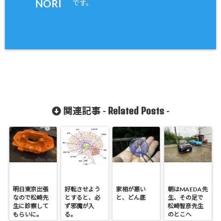
NORI
です。
Related Posts
関連記事 -
-
明日東京出張
好転させよう
家相が悪い
朝はMAEDA先
なので松崎先
とすると、必
と、どん底
生、その足で
生に診察して
ず邪魔が入
松崎智彦先生
もらいに。
る。
のとこへ