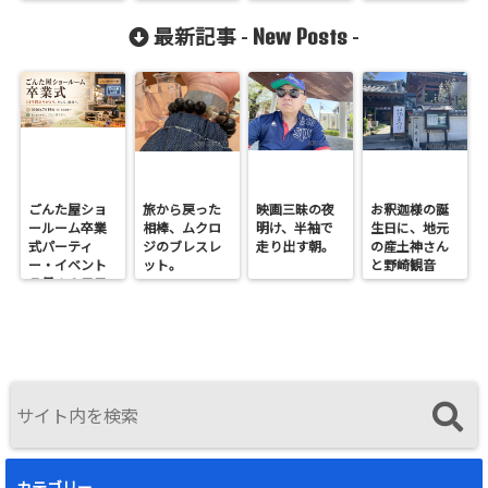
New Posts
最新記事 -
-
ごんた屋ショ
旅から戻った
映画三昧の夜
お釈迦様の誕
ールーム卒業
相棒、ムクロ
明け、半袖で
生日に、地元
式パーティ
ジのブレスレ
走り出す朝。
の産土神さん
ー・イベント
ット。
と野崎観音
７月１９日日
へ。
曜開催
カテゴリー