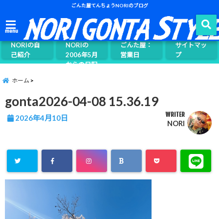
ごんた屋てんちょうNORIのブログ
ごんた屋て
menu
んちょう
NORIの自
NORIの
ごんた屋：
サイトマッ
己紹介
2006年5月
営業日
プ
からの日記
ページ案内
ホーム
gonta2026-04-08 15.36.19
WRITER
2026年4月10日
NORI