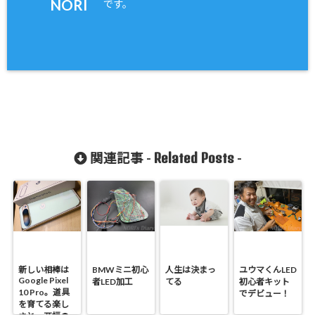
NORI
です。
Related Posts
関連記事 -
-
新しい相棒は
BMWミニ初心
人生は決まっ
ユウマくんLED
Google Pixel
者LED加工
てる
初心者キット
10 Pro。道具
でデビュー！
を育てる楽し