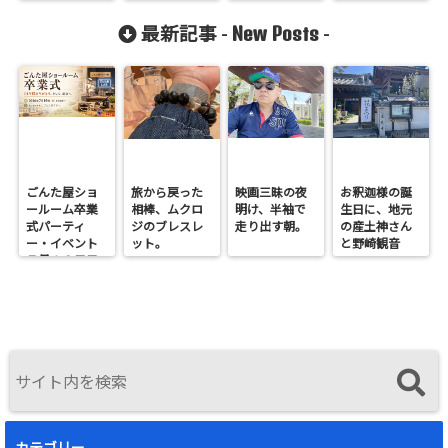
さと、至福の
晩御飯。
New Posts
最新記事 -
-
ごんた屋ショ
旅から戻った
映画三昧の夜
お釈迦様の誕
ールーム卒業
相棒、ムクロ
明け、半袖で
生日に、地元
式パーティ
ジのブレスレ
走り出す朝。
の産土神さん
ー・イベント
ット。
と野崎観音
７月１９日日
へ。
曜開催
カテゴリー