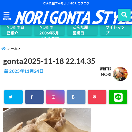
ごんた屋てんちょうNORIのブログ
ごんた屋て
menu
んちょう
NORIの自
NORIの
ごんた屋：
サイトマッ
己紹介
2006年5月
営業日
プ
からの日記
ページ案内
ホーム
gonta2025-11-18 22.14.35
WRITER
2025年11月24日
NORI