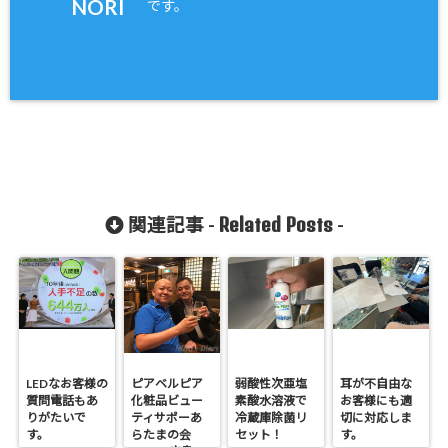
NORI
です。
Related Posts
関連記事 -
-
LEDなお客様の
ピアベルピア
弱酸性次亜塩
耳が不自由な
質問電話もあ
化粧品ビュー
素酸水溶液で
お客様にも適
りがたいで
ティサポーあ
冷蔵庫除菌リ
切に対応しま
す。
らたまの会
セット！
す。