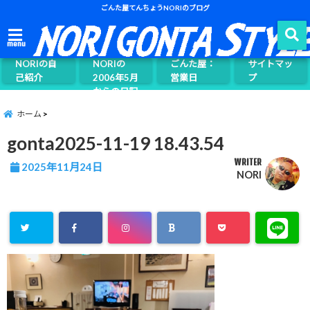
ごんた屋てんちょうNORIのブログ
ごんた屋て
menu
んちょう
NORIの自
NORIの
ごんた屋：
サイトマッ
己紹介
2006年5月
営業日
プ
からの日記
ページ案内
ホーム
gonta2025-11-19 18.43.54
WRITER
2025年11月24日
NORI