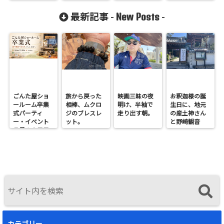
2019in広島
New Posts
最新記事 -
-
ごんた屋ショ
旅から戻った
映画三昧の夜
お釈迦様の誕
ールーム卒業
相棒、ムクロ
明け、半袖で
生日に、地元
式パーティ
ジのブレスレ
走り出す朝。
の産土神さん
ー・イベント
ット。
と野崎観音
７月１９日日
へ。
曜開催
カテゴリー