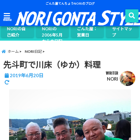
ごんた屋てんちょうNORIのブログ
ごんた屋て
menu
んちょう
NORIの自
NORIの
ごんた屋：
サイトマッ
己紹介
2006年5月
営業日
プ
からの日記
ページ案内
ホーム
NORI日記
先斗町で川床（ゆか）料理
WRITER
2019年6月20日
NORI