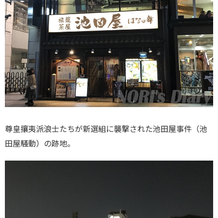
尊皇攘夷派浪士たちが新選組に襲撃された池田屋事件（池
田屋騒動）の跡地。