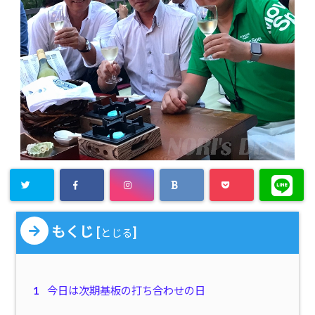
もくじ
[
]
とじる
1
今日は次期基板の打ち合わせの日