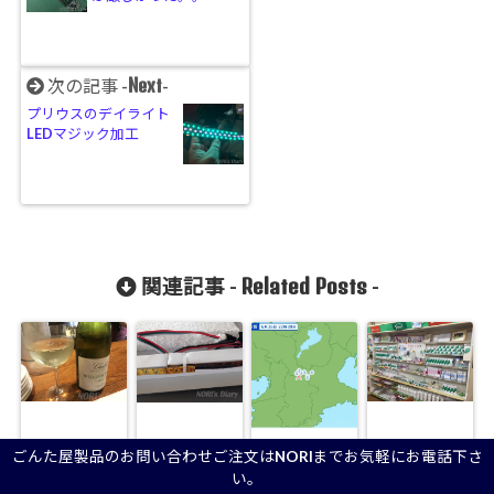
Next
次の記事 -
-
プリウスのデイライト
LEDマジック加工
Related Posts
関連記事 -
-
ごんた屋製品のお問い合わせご注文はNORIまでお気軽にお電話下さ
今日は定休日
女優ミラーの
自宅の直下で
ピアベルピア
い。
で一日まった
裏側に潜む
地震があった
化粧品本部の