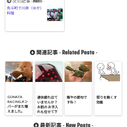
Next
次の記事 -
-
先斗町で川床（ゆか）
料理
Related Posts
関連記事 -
-
GONATA
連休疲れ出て
端午の節句で
怒りを無くす
RACINGメン
いませんか？
すね！
効能
バーがまた増
お肌の お手入
えました。
れも任せて下
さい！マジ
で。。(^^)
New Posts
最新記事 -
-