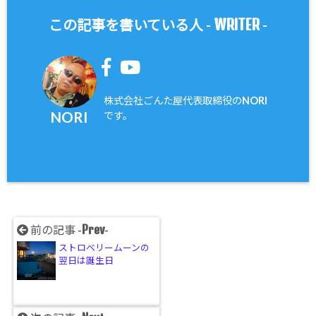
WRITER
この記事を書いている人 -
-
株式会社ごんた屋代表取締役のNORI
NORI
です。
Prev
前の記事 -
-
ストロベリームーンの
翌日は誕生日