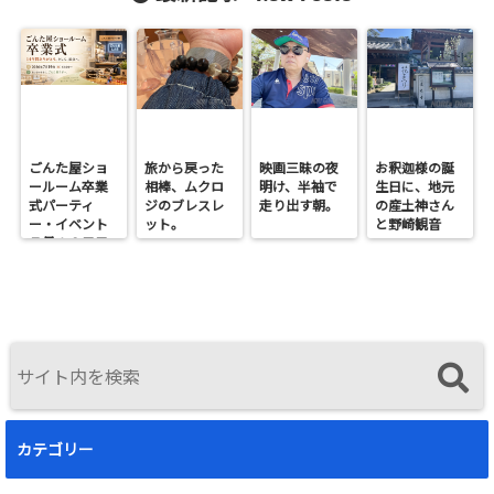
ごんた屋ショ
旅から戻った
映画三昧の夜
お釈迦様の誕
ールーム卒業
相棒、ムクロ
明け、半袖で
生日に、地元
式パーティ
ジのブレスレ
走り出す朝。
の産土神さん
ー・イベント
ット。
と野崎観音
７月１９日日
へ。
曜開催
カテゴリー