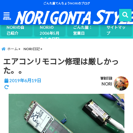
ごんた屋てんちょうNORIのブログ
ごんた屋て
menu
んちょう
NORIの自
NORIの
ごんた屋：
サイトマッ
己紹介
2006年5月
営業日
プ
からの日記
ページ案内
ホーム
NORI日記
エアコンリモコン修理は厳しかっ
た。。
WRITER
2019年6月19日
NORI