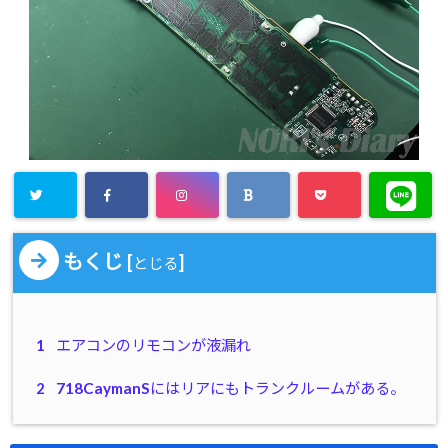
もくじ
[
]
とじる
1
エアコンのリモコンが液漏れ
2
718CaymanSにはリアにもトランクルームがある。