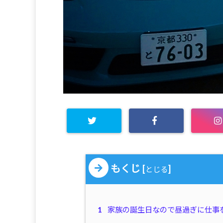
もくじ
[
]
とじる
1
家族の誕生日なので昼過ぎに仕事