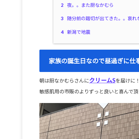
2
夜。。また厨なかむら
3
随分前の踏切が出てきた。。哀れ
4
新潟で地震
家族の誕生日なので昼過ぎに仕
クリームS
朝は厨なかむらさんに
を届けに
敏感肌用の市販のよりずっと良いと喜んで頂