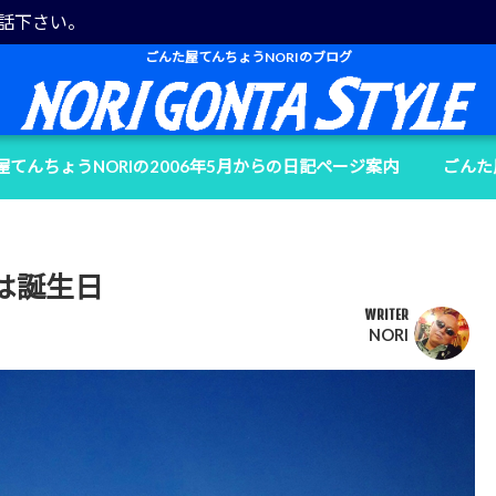
電話下さい。
ごんた屋てんちょうNORIのブログ
屋てんちょうNORIの2006年5月からの日記ページ案内
ごんた
は誕生日
WRITER
NORI