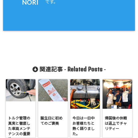
NORI
です。
Related Posts
関連記事 -
-
トルク管理の
誕生日に初め
今日は一日中
帰国後の休暇
真実と徹底し
てのご褒美
お客様たちと
は返上でチャ
た車両メンテ
熱く語りまし
リティー
ナンスの重要
た。