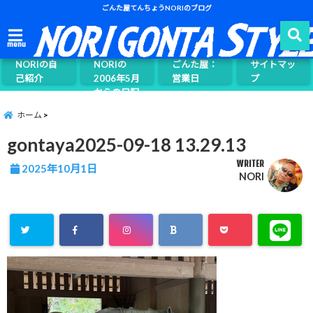
ごんた屋てんちょうNORIのブログ
ごんた屋て
menu
んちょう
NORIの自
NORIの
ごんた屋：
サイトマッ
己紹介
2006年5月
営業日
プ
からの日記
ページ案内
ホーム
gontaya2025-09-18 13.29.13
WRITER
2025年10月1日
NORI