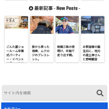
性
New Posts
最新記事 -
-
ごんた屋ショ
旅から戻った
映画三昧の夜
お釈迦様の誕
ールーム卒業
相棒、ムクロ
明け、半袖で
生日に、地元
式パーティ
ジのブレスレ
走り出す朝。
の産土神さん
ー・イベント
ット。
と野崎観音
７月１９日日
へ。
曜開催
カテゴリー