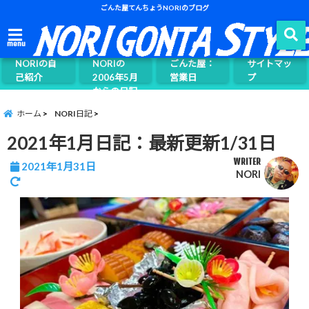
ごんた屋てんちょうNORIのブログ
ごんた屋て
menu
んちょう
NORIの自
NORIの
ごんた屋：
サイトマッ
己紹介
2006年5月
営業日
プ
からの日記
ページ案内
ホーム
NORI日記
2021年1月日記：最新更新1/31日
WRITER
2021年1月31日
NORI