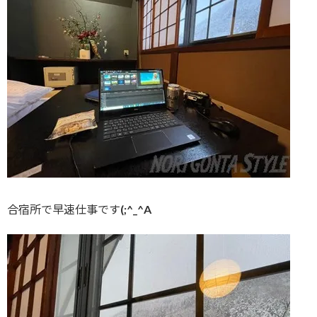
合宿所で早速仕事です(;^_^A