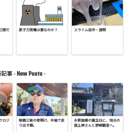
幻想だ
原子力発電は悪なのか？
スライム自作・透明
New Posts
記事 -
-
クロジ
映画三昧の夜明け、半袖で走
お釈迦様の誕生日に、地元の
り出す朝。
産土神さんと野崎観音へ。