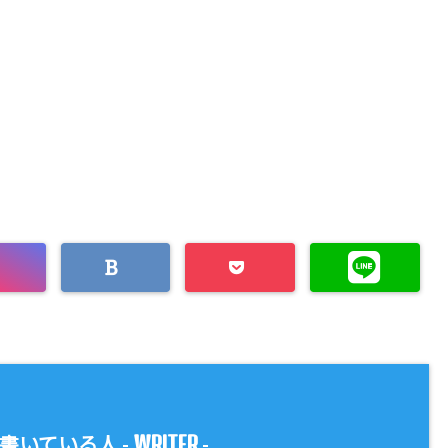
WRITER
書いている人 -
-