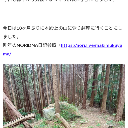
今日は10ヶ月ぶりに本殿上の山に登り磐座に行くことにし
ました。
昨年のNORIDNA日記参照→
https://nori.live/makimukuya
ma/