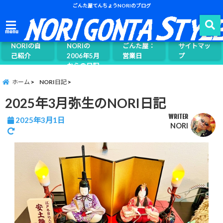
ごんた屋てんちょうNORIのブログ
ごんた屋て
menu
んちょう
NORIの自
NORIの
ごんた屋：
サイトマッ
己紹介
2006年5月
営業日
プ
からの日記
ページ案内
ホーム
NORI日記
2025年3月弥生のNORI日記
WRITER
2025年3月1日
NORI