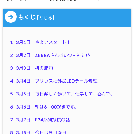
もくじ
[
]
とじる
1
3月1日 やよいスタート！
2
3月2日 ZEBRAさんはいつも神対応
3
3月3日 桃の節句
4
3月4日 プリウス社外品LEDテール修理
5
3月5日 毎日楽しく歩いて、仕事して、呑んで、
6
3月6日 朝は6：00起きです。
7
3月7日 E24系列抵抗の話
8
3月8日 今日は風月な日