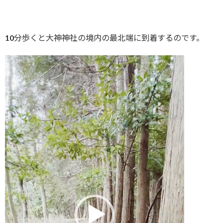
10分歩くと大神神社の境内の最北端に到着するのです。
動
画
プ
レ
ー
ヤ
ー