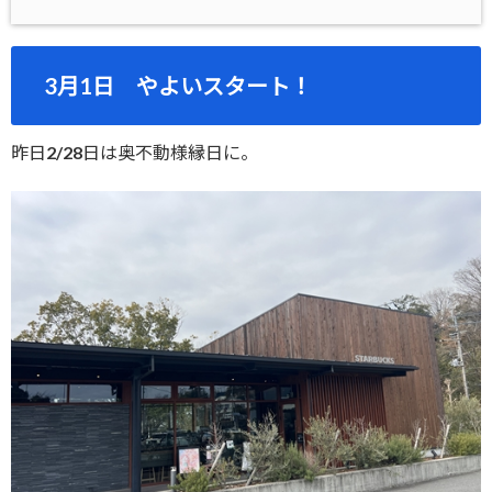
3月1日 やよいスタート！
昨日2/28日は奥不動様縁日に。