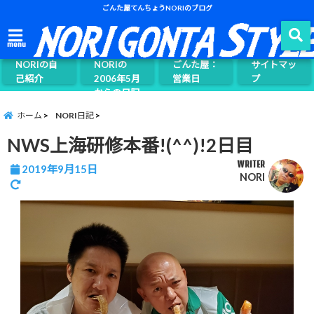
ごんた屋てんちょうNORIのブログ
ごんた屋て
menu
んちょう
NORIの自
NORIの
ごんた屋：
サイトマッ
己紹介
2006年5月
営業日
プ
からの日記
ページ案内
ホーム
NORI日記
NWS上海研修本番!(^^)!2日目
WRITER
2019年9月15日
NORI