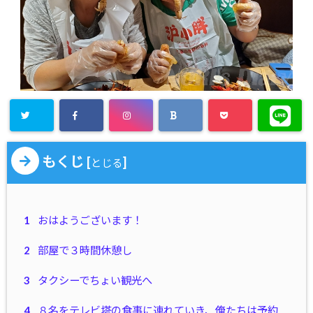
もくじ
[
]
とじる
1
おはようございます！
2
部屋で３時間休憩し
3
タクシーでちょい観光へ
4
８名をテレビ塔の食事に連れていき、俺たちは予約