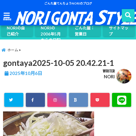
ごんた屋てんちょうNORIのブログ
ごんた屋て
menu
んちょう
NORIの自
NORIの
ごんた屋：
サイトマッ
己紹介
2006年5月
営業日
プ
からの日記
ページ案内
ホーム
gontaya2025-10-05 20.42.21-1
WRITER
2025年10月6日
NORI