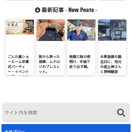
New Posts
最新記事 -
-
ごんた屋ショ
旅から戻った
映画三昧の夜
お釈迦様の誕
ールーム卒業
相棒、ムクロ
明け、半袖で
生日に、地元
式パーティ
ジのブレスレ
走り出す朝。
の産土神さん
ー・イベント
ット。
と野崎観音
７月１９日日
へ。
曜開催
カテゴリー