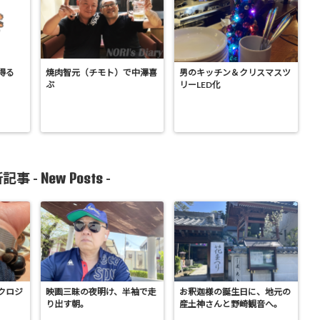
得る
焼肉智元（チモト）で中澤喜
男のキッチン＆クリスマスツ
ぶ
リーLED化
New Posts
記事 -
-
クロジ
映画三昧の夜明け、半袖で走
お釈迦様の誕生日に、地元の
り出す朝。
産土神さんと野崎観音へ。