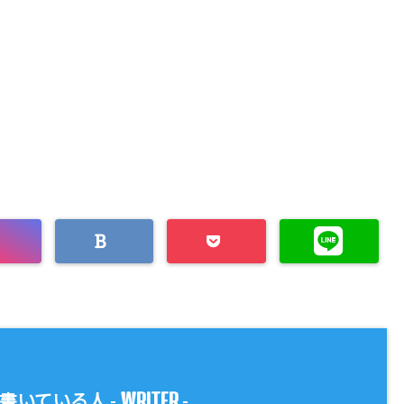
WRITER
書いている人 -
-