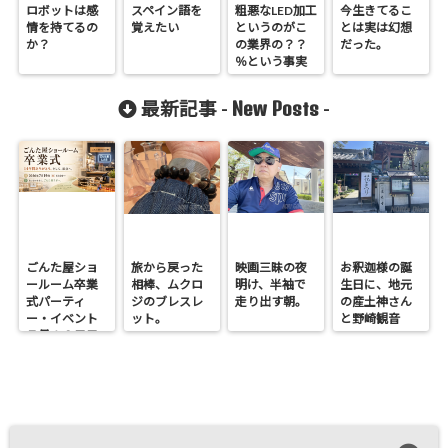
ロボットは感
スペイン語を
粗悪なLED加工
今生きてるこ
情を持てるの
覚えたい
というのがこ
とは実は幻想
か？
の業界の？？
だった。
％という事実
New Posts
最新記事 -
-
ごんた屋ショ
旅から戻った
映画三昧の夜
お釈迦様の誕
ールーム卒業
相棒、ムクロ
明け、半袖で
生日に、地元
式パーティ
ジのブレスレ
走り出す朝。
の産土神さん
ー・イベント
ット。
と野崎観音
７月１９日日
へ。
曜開催