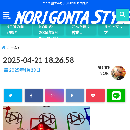
ごんた屋てんちょうNORIのブログ
ごんた屋て
menu
んちょう
NORIの自
NORIの
ごんた屋：
サイトマッ
己紹介
2006年5月
営業日
プ
からの日記
ページ案内
ホーム
2025-04-21 18.26.58
WRITER
2025年4月23日
NORI