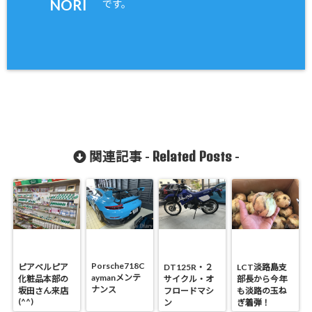
NORI
です。
Related Posts
関連記事 -
-
Porsche718C
ピアベルピア
DT125R・２
LCT淡路島支
aymanメンテ
化粧品本部の
サイクル・オ
部長から今年
ナンス
坂田さん来店
フロードマシ
も淡路の玉ね
(^^)
ン
ぎ着弾！