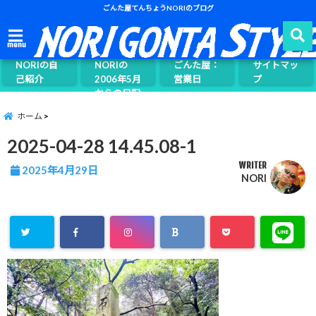
ごんた屋てんちょうNORIのブログ
ごんた屋て
menu
んちょう
NORIの自
NORIの
ごんた屋：
サイトマッ
己紹介
2006年5月
営業日
プ
からの日記
ページ案内
ホーム
2025-04-28 14.45.08-1
WRITER
2025年4月29日
NORI