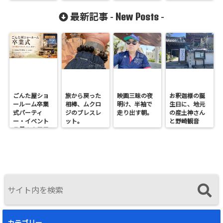
New Posts
最新記事 -
-
ごんた屋ショ
旅から戻った
映画三昧の夜
お釈迦様の誕
ールーム卒業
相棒、ムクロ
明け、半袖で
生日に、地元
式パーティ
ジのブレスレ
走り出す朝。
の産土神さん
ー・イベント
ット。
と野崎観音
７月１９日日
へ。
曜開催
カテゴリー