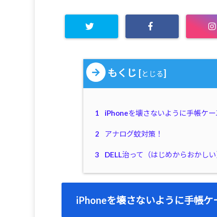
もくじ
[
]
とじる
1
iPhoneを壊さないように手帳ケ
2
アナログ蚊対策！
3
DELL治って（はじめからおかし
iPhoneを壊さないように手帳