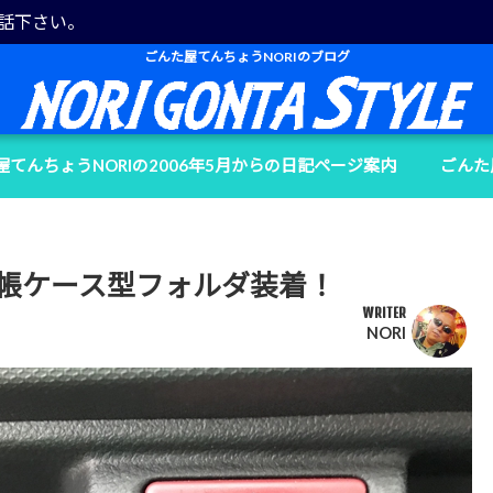
電話下さい。
ごんた屋てんちょうNORIのブログ
屋てんちょうNORIの2006年5月からの日記ページ案内
ごんた
e手帳ケース型フォルダ装着！
WRITER
NORI