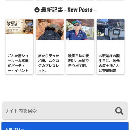
る。
New Posts
最新記事 -
-
ごんた屋ショ
旅から戻った
映画三昧の夜
お釈迦様の誕
ールーム卒業
相棒、ムクロ
明け、半袖で
生日に、地元
式パーティ
ジのブレスレ
走り出す朝。
の産土神さん
ー・イベント
ット。
と野崎観音
７月１９日日
へ。
曜開催
カテゴリー