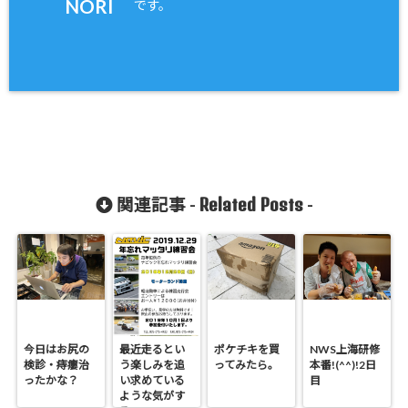
NORI
です。
Related Posts
関連記事 -
-
今日はお尻の
最近走るとい
ポケチキを買
NWS上海研修
検診・痔瘻治
う楽しみを追
ってみたら。
本番!(^^)!2日
ったかな？
い求めている
目
ような気がす