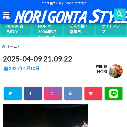
ごんた屋てんちょうNORIのブログ
ごんた屋て
menu
んちょう
NORIの自
NORIの
ごんた屋：
サイトマッ
己紹介
2006年5月
営業日
プ
からの日記
ページ案内
ホーム
2025-04-09 21.09.22
WRITER
2025年4月10日
NORI